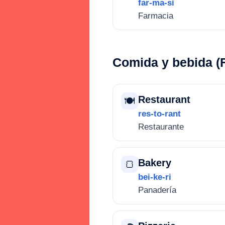
far-ma-si
Farmacia
Comida y bebida (
Restaurant
🍽️
res-to-rant
Restaurante
Bakery
🍞
bei-ke-ri
Panadería