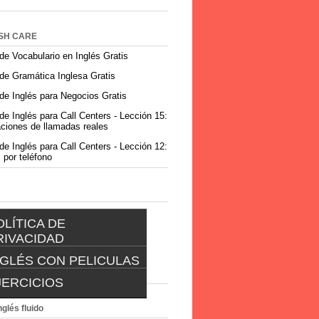
SH CARE
de Vocabulario en Inglés Gratis
de Gramática Inglesa Gratis
de Inglés para Negocios Gratis
de Inglés para Call Centers - Lección 15:
ciones de llamadas reales
de Inglés para Call Centers - Lección 12:
 por teléfono
OLÍTICA DE
RIVACIDAD
NGLÉS CON PELICULAS
POLÍTICA DE
PRIVACIDAD
JERCICIOS
INGLES CON PELICULAS
EJERCICIOS
nglés fluido