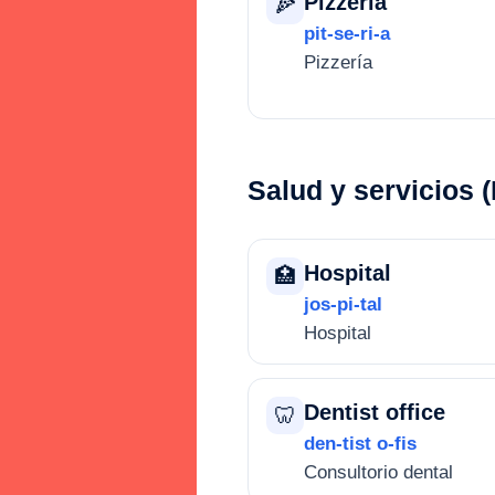
Pizzeria
🍕
pit-se-ri-a
Pizzería
Salud y servicios 
Hospital
🏥
jos-pi-tal
Hospital
Dentist office
🦷
den-tist o-fis
Consultorio dental