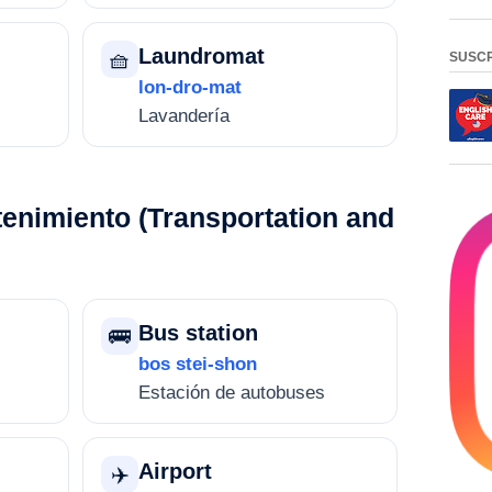
Laundromat
🧺
SUSCR
lon-dro-mat
Lavandería
tenimiento (Transportation and
Bus station
🚌
bos stei-shon
Estación de autobuses
Airport
✈️