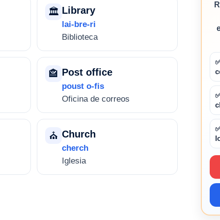
R
Library
🏛️
lai-bre-ri
Biblioteca
✅
Post office
c
🏤
poust o-fis
✅
Oficina de correos
c
✅
Church
⛪
l
cherch
Iglesia