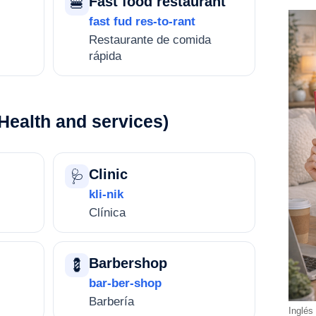
Fast food restaurant
🍔
fast fud res-to-rant
Restaurante de comida
rápida
(Health and services)
Clinic
🩺
kli-nik
Clínica
Barbershop
💈
bar-ber-shop
Barbería
Inglés 