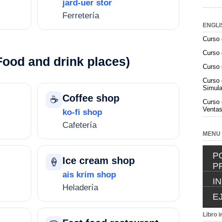
jard-uer stor
Ferretería
ENGLI
Curso 
Curso 
Food and drink places)
Curso 
Curso 
Simula
Coffee shop
☕
Curso 
Ventas
ko-fi shop
Cafetería
MENU
P
Ice cream shop
🍦
P
ais krim shop
I
Heladería
E
Libro i