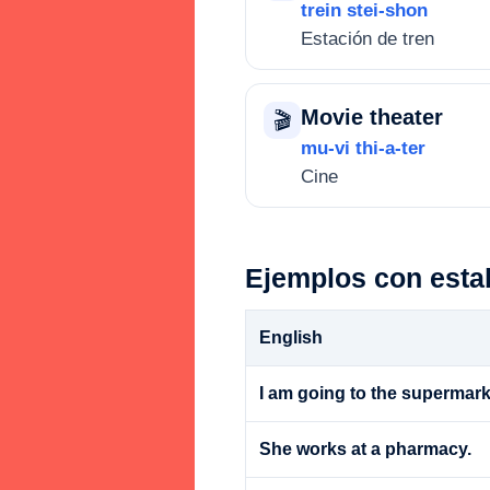
trein stei-shon
Estación de tren
Movie theater
🎬
mu-vi thi-a-ter
Cine
Ejemplos con esta
English
I am going to the supermark
She works at a pharmacy.