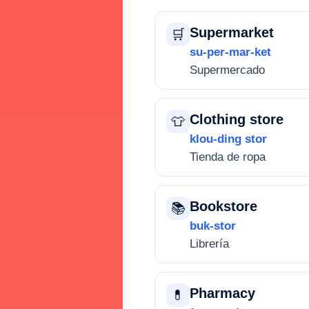
Supermarket
🛒
su-per-mar-ket
Supermercado
Clothing store
👕
klou-ding stor
Tienda de ropa
Bookstore
📚
buk-stor
Librería
Pharmacy
💊