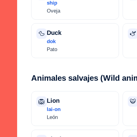
ship
Oveja
Duck
🦆
🫏
dok
Pato
Animales salvajes (Wild ani
Lion
🦁
🐯
lai-on
León