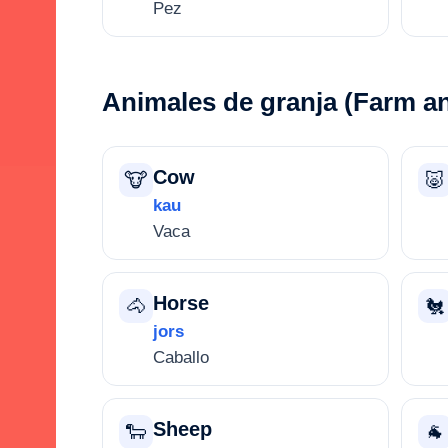
Pez
Animales de granja (Farm a
Cow
🐮
🐷
kau
Vaca
Horse
🐴
🐔
jors
Caballo
Sheep
🐑
🐐