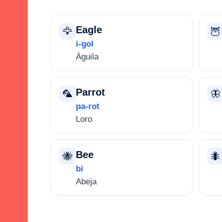
Eagle
🦅
🦉
i-gol
Águila
Parrot
🦜
🦋
pa-rot
Loro
Bee
🐝
🐜
bi
Abeja