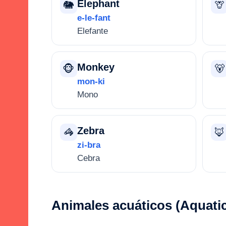
Elephant
🐘
🦒
e-le-fant
Elefante
Monkey
🐵
🐻
mon-ki
Mono
Zebra
🦓
🦊
zi-bra
Cebra
Animales acuáticos (Aquatic