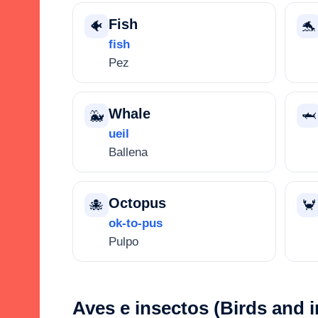
Fish
🐠
🐬
fish
Pez
Whale
🐳
🦈
ueil
Ballena
Octopus
🐙
🦀
ok-to-pus
Pulpo
Aves e insectos (Birds and i