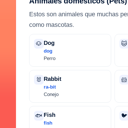
Animales domésticos (Pets)
Estos son animales que muchas per
como mascotas.
Dog
🐶
🐱
dog
Perro
Rabbit
🐰
🐹
ra-bit
Conejo
Fish
🐟
🐦
fish