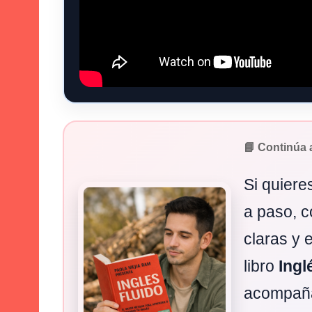
📘 Continúa 
Si quiere
a paso, c
claras y 
libro
Ingl
acompaña