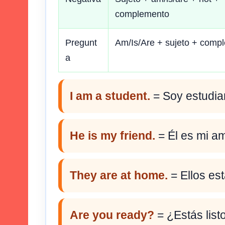
complemento
Pregunt
Am/Is/Are + sujeto + comp
a
I am a student.
= Soy estudia
He is my friend.
= Él es mi am
They are at home.
= Ellos es
Are you ready?
= ¿Estás list