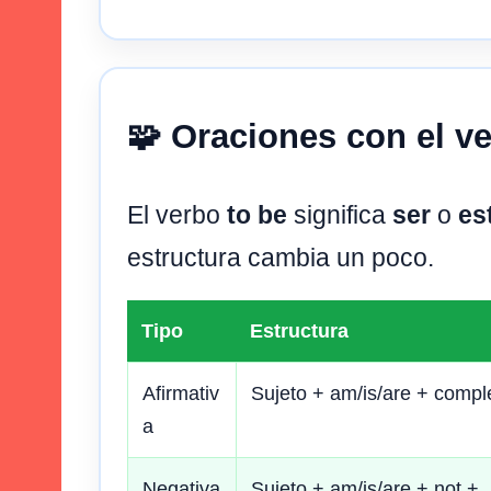
🧩 Oraciones con el v
El verbo
to be
significa
ser
o
es
estructura cambia un poco.
Tipo
Estructura
Afirmativ
Sujeto + am/is/are + comp
a
Negativa
Sujeto + am/is/are + not +