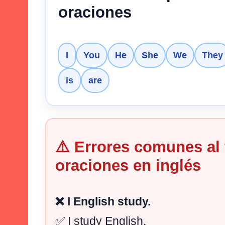
oraciones
I
You
He
She
We
They
is
are
⚠️ Errores comunes al
oraciones en inglés
❌ I English study.
✅ I study English.