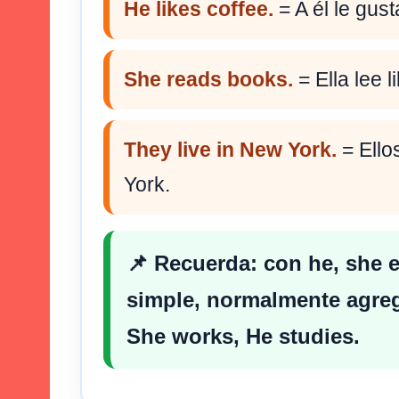
He likes coffee.
= A él le gust
She reads books.
= Ella lee l
They live in New York.
= Ello
York.
📌 Recuerda: con
he
,
she
simple, normalmente agr
She works
,
He studies
.