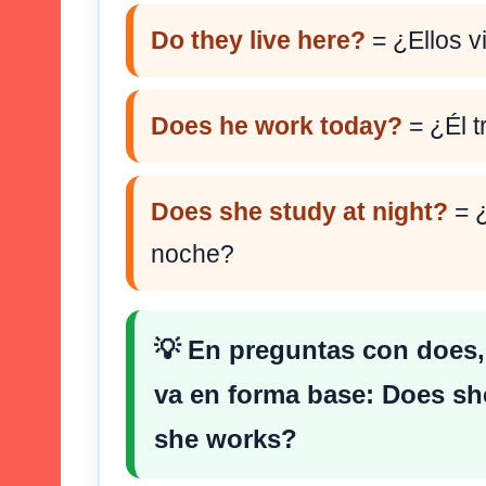
Do they live here?
= ¿Ellos v
Does he work today?
= ¿Él t
Does she study at night?
= ¿
noche?
💡 En preguntas con
does
va en forma base:
Does sh
she works?