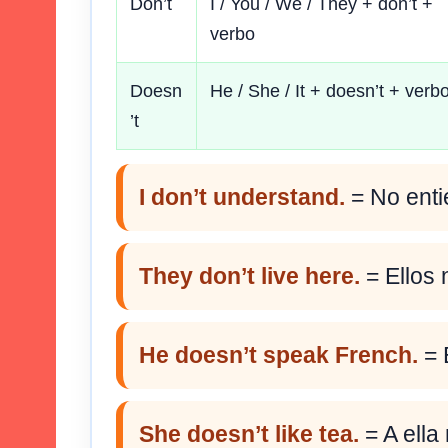
Don’t
I / You / We / They + don’t +
verbo
Doesn
He / She / It + doesn’t + verb
’t
I don’t understand.
= No enti
They don’t live here.
= Ellos 
He doesn’t speak French.
= 
She doesn’t like tea.
= A ella 