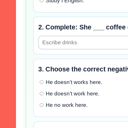
Study I English.
2. Complete: She ___ coffee
3. Choose the correct negat
He doesn’t works here.
He doesn’t work here.
He no work here.