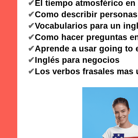
✔
El tiempo atmosférico en 
✔
Como describir personas
✔
Vocabularios para un ingl
✔
Como hacer preguntas en
✔
Aprende a usar going to 
✔
Inglés para negocios
✔
Los verbos frasales mas 