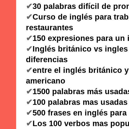
✔
30 palabras difícil de pr
✔
Curso de inglés para trab
restaurantes
✔
150 expresiones para un i
✔
Inglés británico vs ingle
diferencias
✔
entre el inglés británico y
americano
✔
1500 palabras más usadas
✔
100 palabras mas usadas 
✔
500 frases en inglés para
✔
Los 100 verbos mas popu