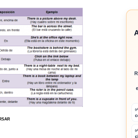
A
R
✅
c
RSAR
✅
c