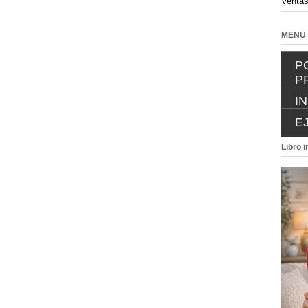
Ventas
MENU
P
P
I
E
Libro i