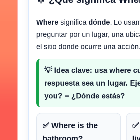
Where
significa
dónde
. Lo usa
preguntar por un lugar, una ubic
el sitio donde ocurre una acción
💡 Idea clave: usa
where
cu
respuesta sea un lugar. E
you?
= ¿Dónde estás?
✅ Where is the
✅
bathroom?
li