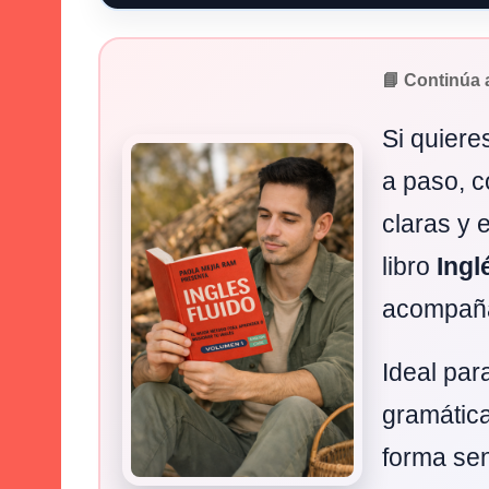
📘 Continúa 
Si quiere
a paso, c
claras y 
libro
Ingl
acompaña
Ideal par
gramática
forma sen