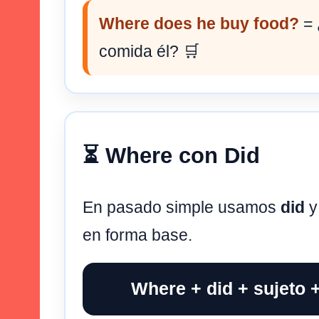
Where does he buy food?
= 
comida él? 🛒
⏳ Where con Did
En pasado simple usamos
did
y
en forma base.
Where + did + sujeto 