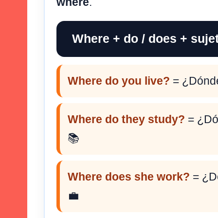
where
.
Where + do / does + suje
Where do you live?
= ¿Dónde
Where do they study?
= ¿Dón
📚
Where does she work?
= ¿Dó
💼