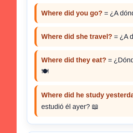
Where did you go?
= ¿A dónd
Where did she travel?
= ¿A d
Where did they eat?
= ¿Dónd
🍽️
Where did he study yesterd
estudió él ayer? 📖