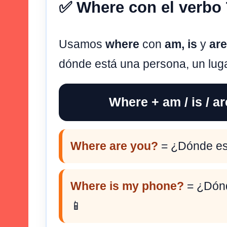
✅ Where con el verbo
Usamos
where
con
am, is
y
are
dónde está una persona, un lug
Where + am / is / ar
Where are you?
= ¿Dónde es
Where is my phone?
= ¿Dónd
📱