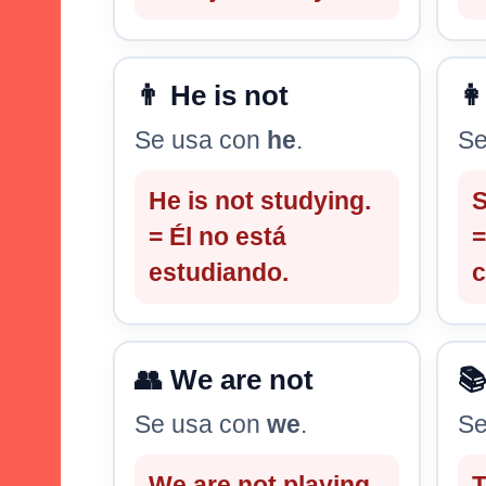
👨 He is not
👩
Se usa con
he
.
Se
He is not studying.
S
= Él no está
=
estudiando.
c
👥 We are not
📚
Se usa con
we
.
Se
We are not playing.
T