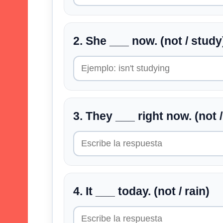
2. She ___ now. (not / study
3. They ___ right now. (not /
4. It ___ today. (not / rain)