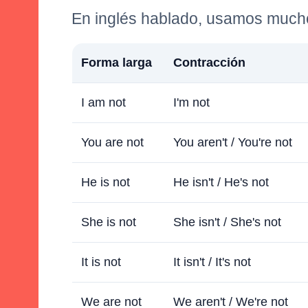
En inglés hablado, usamos mucho
Forma larga
Contracción
I am not
I'm not
You are not
You aren't / You're not
He is not
He isn't / He's not
She is not
She isn't / She's not
It is not
It isn't / It's not
We are not
We aren't / We're not