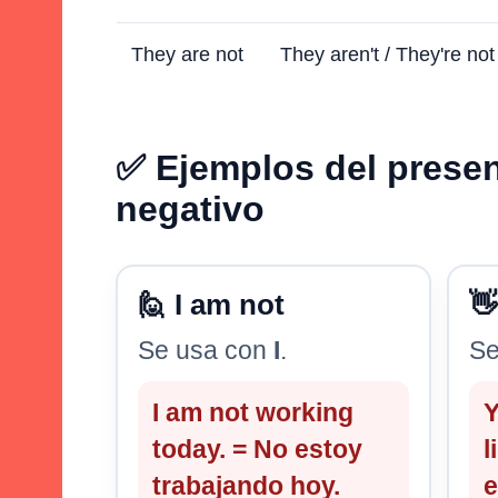
They are not
They aren't / They're not
✅ Ejemplos del prese
negativo
🙋 I am not
👋
Se usa con
I
.
Se
I am not working
Y
today. = No estoy
l
trabajando hoy.
e