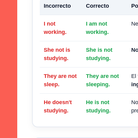
Incorrecto
Correcto
Po
I not
I am not
Ne
working.
working.
She not is
She is not
No
studying.
studying.
They are not
They are not
El
sleep.
sleeping.
in
He doesn't
He is not
No
studying.
studying.
pr