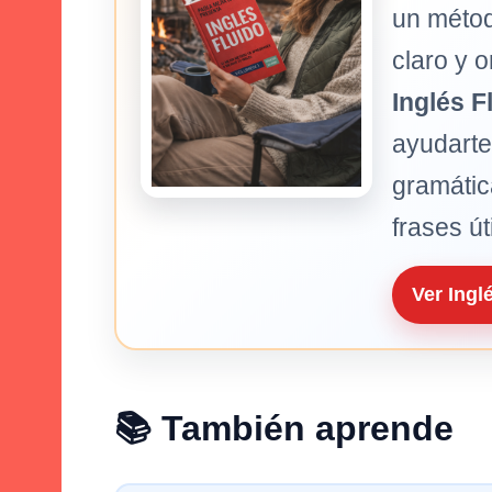
un méto
claro y o
Inglés F
ayudarte
gramátic
frases út
Ver Ingl
📚 También aprende