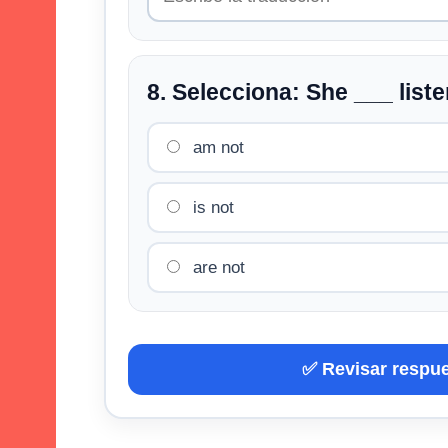
8. Selecciona: She ___ liste
am not
is not
are not
✅ Revisar respu