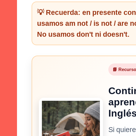
💡 Recuerda: en presente con
usamos
am not / is not / are n
No usamos
don't
ni
doesn't
.
📘 Recurs
Conti
apren
Inglé
Si quiere