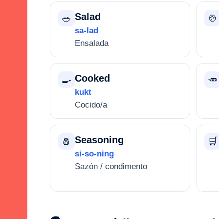
Salad
🥗
🍲
sa-lad
Ensalada
Cooked
🍳
🥕
kukt
Cocido/a
Seasoning
🧂
🛒
si-so-ning
Sazón / condimento