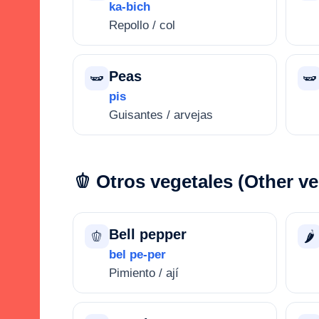
ka-bich
Repollo / col
Peas
🫛
🫛
pis
Guisantes / arvejas
🫑 Otros vegetales (Other v
Bell pepper
🫑
🌶️
bel pe-per
Pimiento / ají