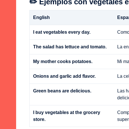
✏️ Ejemplos con vegetales e
English
Espa
I eat vegetables every day.
Como 
The salad has lettuce and tomato.
La en
My mother cooks potatoes.
Mi ma
Onions and garlic add flavor.
La ce
Green beans are delicious.
Las h
delic
I buy vegetables at the grocery
Compr
store.
super