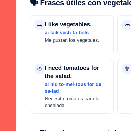
🗣️ Frases útiles con vegetal
I like vegetables.
🥗
🥕
ai laik vech-ta-bols
Me gustan los vegetales.
I need tomatoes for
🍅
🥦
the salad.
ai nid to-mei-tous for de
sa-lad
Necesito tomates para la
ensalada.