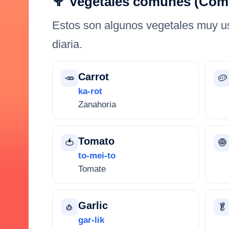
🥦 Vegetales comunes (Com
Estos son algunos vegetales muy u
diaria.
Carrot
🥕
🥔
ka-rot
Zanahoria
Tomato
🍅
🧅
to-mei-to
Tomate
Garlic
🧄
🥬
gar-lik