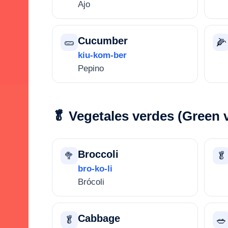
Ajo
Cucumber
🥒
🌽
kiu-kom-ber
Pepino
🥬 Vegetales verdes (Green 
Broccoli
🥦
🥬
bro-ko-li
Brócoli
Cabbage
🥬
🥗