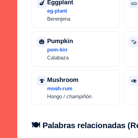
Eggplant
🍆
🥒
eg-plant
Berenjena
Pumpkin
🎃
🍠
pom-kin
Calabaza
Mushroom
🍄
🥑
mosh-rum
Hongo / champiñón
🍽️ Palabras relacionadas (R