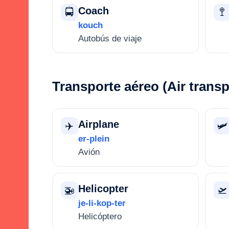
Coach
🚍
🚏
kouch
Autobús de viaje
Transporte aéreo (Air transp
Airplane
✈️
🛩️
er-plein
Avión
Helicopter
🚁
🛫
je-li-kop-ter
Helicóptero