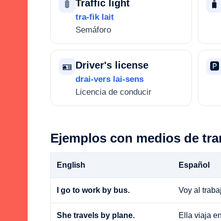
Traffic light
🚦
🧳
tra-fik lait
Semáforo
Driver's license
🪪
🅿️
drai-vers lai-sens
Licencia de conducir
Ejemplos con medios de tra
English
Español
I go to work by bus.
Voy al traba
She travels by plane.
Ella viaja e