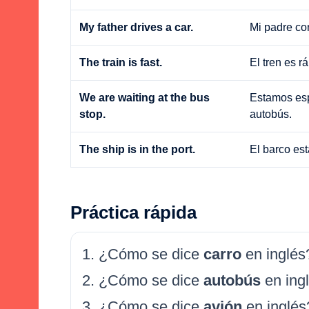
My father drives a car.
Mi padre co
The train is fast.
El tren es r
We are waiting at the bus
Estamos esp
stop.
autobús.
The ship is in the port.
El barco est
Práctica rápida
¿Cómo se dice
carro
en inglés
¿Cómo se dice
autobús
en ing
¿Cómo se dice
avión
en inglés