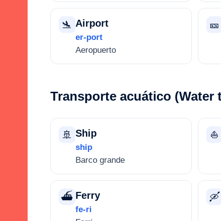
Airport
🛬
🎫
er-port
Aeropuerto
Transporte acuático (Water 
Ship
🚢
⛵
ship
Barco grande
Ferry
⛴️
🛶
fe-ri