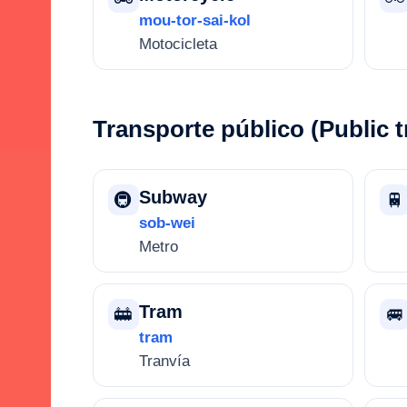
mou-tor-sai-kol
Motocicleta
Transporte público (Public t
Subway
🚇
🚆
sob-wei
Metro
Tram
🚋
🚐
tram
Tranvía