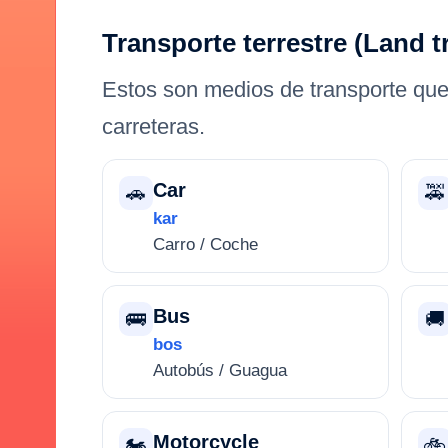
Transporte terrestre (Land t
Estos son medios de transporte que
carreteras.
Car
🚗
🚕
kar
Carro / Coche
Bus
🚌
🚚
bos
Autobús / Guagua
Motorcycle
🏍️
🚲