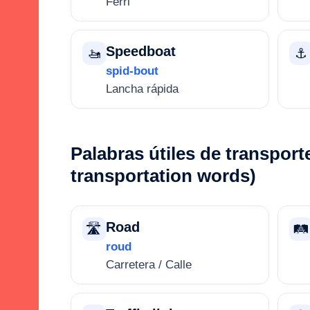
Ferri
Speedboat
🚤
⚓
spid-bout
Lancha rápida
Palabras útiles de transport
transportation words)
Road
🛣️
🛤️
roud
Carretera / Calle