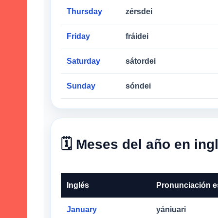
Thursday
zérsdei
Friday
fráidei
Saturday
sátordei
Sunday
sóndei
🗓️ Meses del año en ing
Inglés
Pronunciación e
January
yániuari