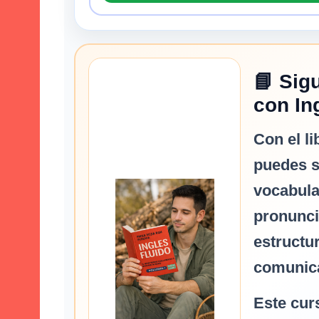
📘 Sig
con In
Con el l
puedes s
vocabular
pronunci
estructu
comunica
Este cur