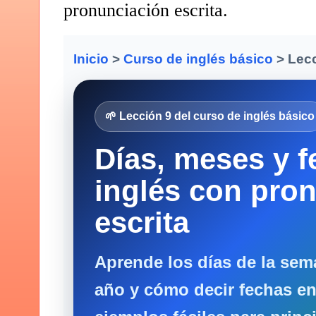
pronunciación escrita.
Inicio
>
Curso de inglés básico
> Lecc
🌱 Lección 9 del curso de inglés básico
Días, meses y f
inglés con pro
escrita
Aprende los días de la sem
año y cómo decir fechas en