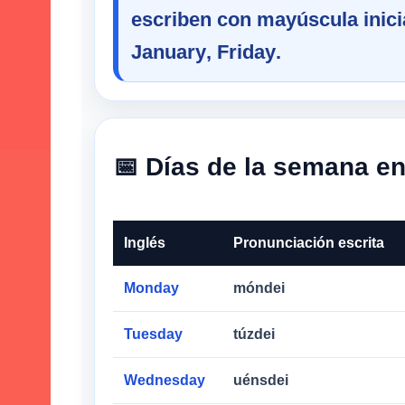
escriben con mayúscula inici
January
,
Friday
.
📅 Días de la semana en
Inglés
Pronunciación escrita
Monday
móndei
Tuesday
túzdei
Wednesday
uénsdei