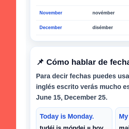
November
novémber
December
disémber
📌 Cómo hablar de fech
Para decir fechas puedes usar
inglés escrito verás mucho e
June 15
,
December 25
.
Today is Monday.
My 
tudéi is móndei = hoy
mai