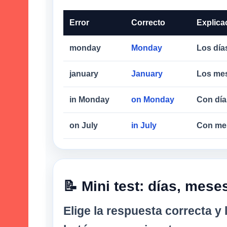
Error
Correcto
Explica
monday
Monday
Los día
january
January
Los mes
in Monday
on Monday
Con dí
on July
in July
Con me
📝 Mini test: días, mese
Elige la respuesta correcta y 