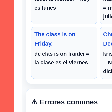
es lunes
= m
jul
The class is on
Chr
Friday.
De
de clas is on fráidei =
krí
la clase es el viernes
= N
dic
⚠️ Errores comunes