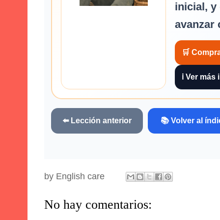
inicial, y
avanzar 
🛒 Compra
ℹ️ Ver más
⬅️ Lección anterior
📚 Volver al índ
by
English care
No hay comentarios: