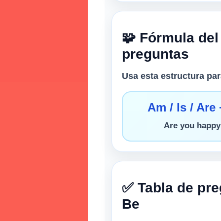
🧩 Fórmula del
preguntas
Usa esta estructura pa
Am / Is / Ar
Are you happy?
✅ Tabla de pre
Be