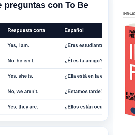
e preguntas con To Be
INGLE
Respuesta corta
Español
Yes, I am.
¿Eres estudiante? Sí.
No, he isn't.
¿Él es tu amigo? No.
Yes, she is.
¿Ella está en la escuela? Sí.
No, we aren't.
¿Estamos tarde? No.
Yes, they are.
¿Ellos están ocupados? Sí.