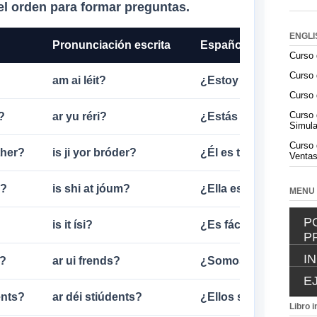
l orden para formar preguntas.
ENGLI
Pronunciación escrita
Español
Curso 
Curso 
am ai léit?
¿Estoy tarde?
Curso 
Curso 
?
ar yu réri?
¿Estás listo/a?
Simula
Curso 
ther?
is ji yor bróder?
¿Él es tu hermano?
Ventas
e?
is shi at jóum?
¿Ella está en casa?
MENU
P
is it ísi?
¿Es fácil?
P
I
s?
ar ui frends?
¿Somos amigos?
E
ents?
ar déi stiúdents?
¿Ellos son estudiant
Libro i