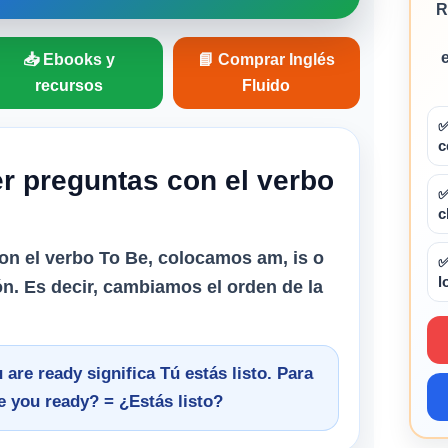
R
📥 Ebooks y
📘 Comprar Inglés
recursos
Fluido
✅
c
r preguntas con el verbo
✅
c
on el verbo
To Be
, colocamos
am
,
is
o
✅
l
ión. Es decir, cambiamos el orden de la
 are ready
significa
Tú estás listo
. Para
e you ready?
=
¿Estás listo?