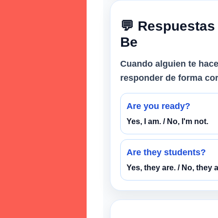
💬 Respuestas 
Be
Cuando alguien te hac
responder de forma cor
Are you ready?
Yes, I am. / No, I'm not.
Are they students?
Yes, they are. / No, they a