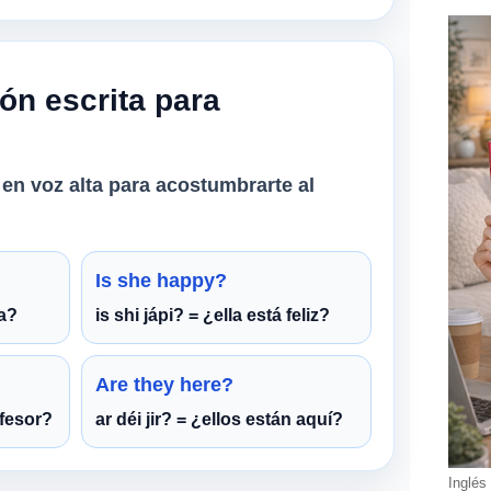
ón escrita para
en voz alta para acostumbrarte al
Is she happy?
/a?
is shi jápi? = ¿ella está feliz?
Are they here?
ofesor?
ar déi jir? = ¿ellos están aquí?
Inglés 