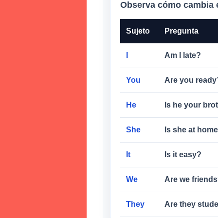
Observa cómo cambia e
Sujeto
Pregunta
I
Am I late?
You
Are you ready
He
Is he your bro
She
Is she at hom
It
Is it easy?
We
Are we friend
They
Are they stud