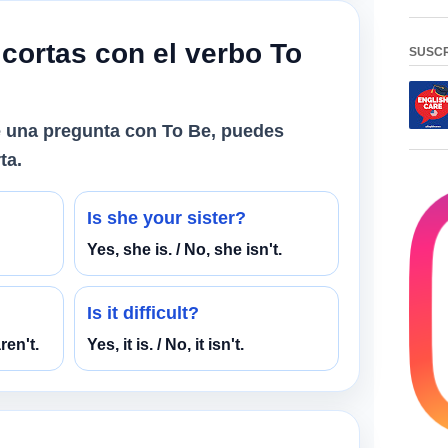
cortas con el verbo To
SUSCR
e una pregunta con To Be, puedes
ta.
Is she your sister?
Yes, she is. / No, she isn't.
Is it difficult?
ren't.
Yes, it is. / No, it isn't.