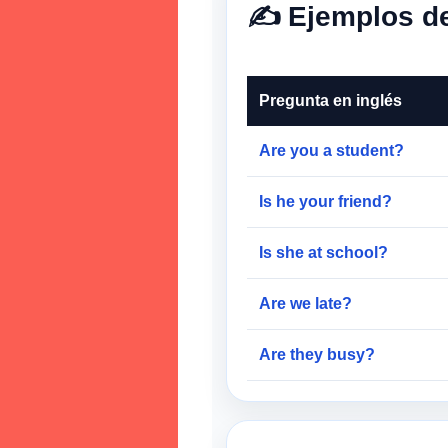
✍️ Ejemplos d
Pregunta en inglés
Are you a student?
Is he your friend?
Is she at school?
Are we late?
Are they busy?