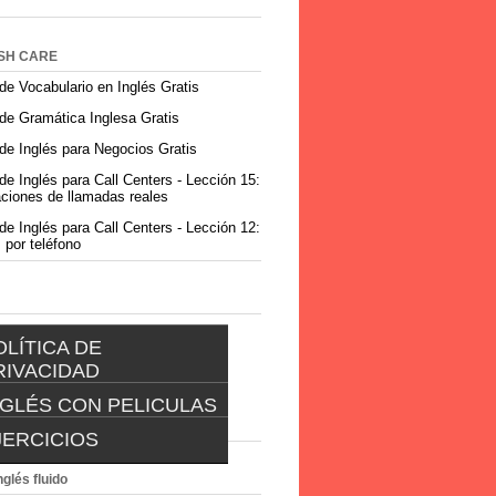
SH CARE
de Vocabulario en Inglés Gratis
de Gramática Inglesa Gratis
de Inglés para Negocios Gratis
de Inglés para Call Centers - Lección 15:
ciones de llamadas reales
de Inglés para Call Centers - Lección 12:
 por teléfono
OLÍTICA DE
RIVACIDAD
NGLÉS CON PELICULAS
POLÍTICA DE
PRIVACIDAD
JERCICIOS
INGLES CON PELICULAS
es?
EJERCICIOS
nglés fluido