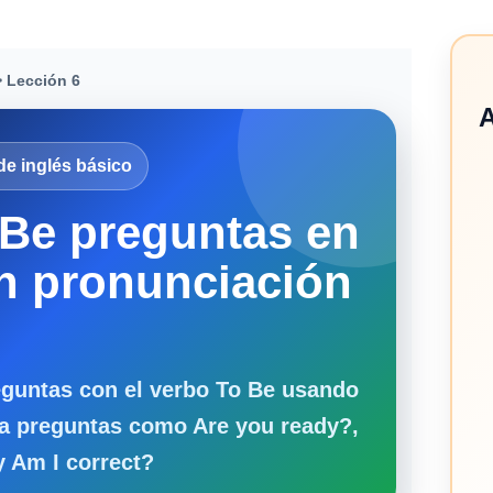
 Lección 6
A
de inglés básico
 Be preguntas en
n pronunciación
eguntas con el verbo To Be usando
ica preguntas como Are you ready?,
y Am I correct?