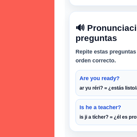
🔊 Pronunciaci
preguntas
Repite estas preguntas 
orden correcto.
Are you ready?
ar yu réri? = ¿estás listo
Is he a teacher?
is ji a tícher? = ¿él es pr