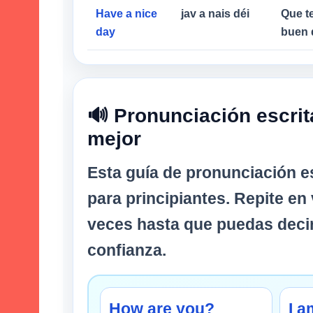
Have a nice
jav a nais déi
Que t
day
buen 
🔊 Pronunciación escrit
mejor
Esta guía de pronunciación e
para principiantes. Repite en 
veces hasta que puedas decir
confianza.
How are you?
I a