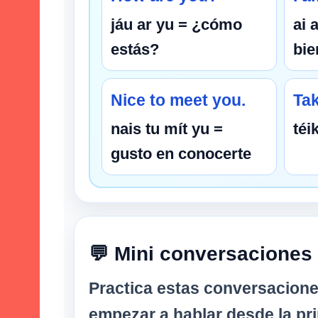
jáu ar yu = ¿cómo
ai 
estás?
bie
Nice to meet you.
Tak
nais tu mít yu =
téi
gusto en conocerte
💬 Mini conversaciones 
Practica estas conversacione
empezar a hablar desde la pri