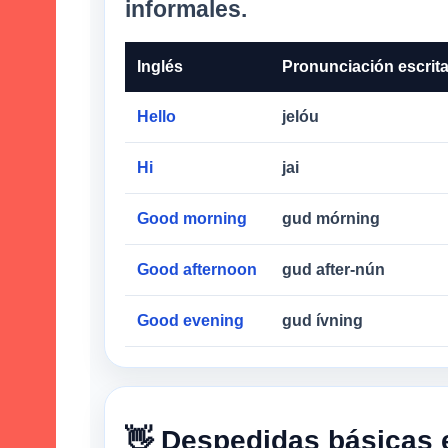
informales.
Inglés
Pronunciación escrit
Hello
jelóu
Hi
jai
Good morning
gud mórning
Good afternoon
gud after-nún
Good evening
gud ívning
👋 Despedidas básicas 