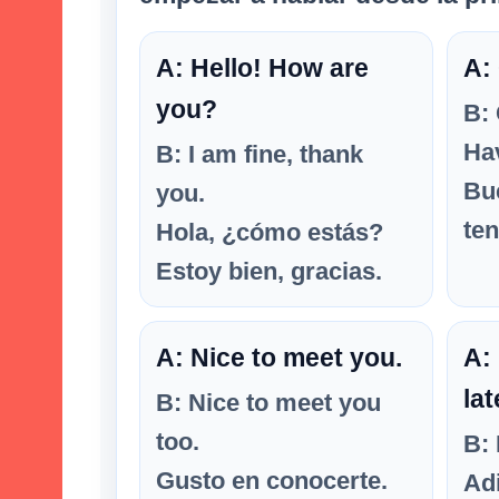
A: Hello! How are
A:
you?
B:
Hav
B: I am fine, thank
Bu
you.
ten
Hola, ¿cómo estás?
Estoy bien, gracias.
A: Nice to meet you.
A:
lat
B: Nice to meet you
too.
B: 
Gusto en conocerte.
Ad