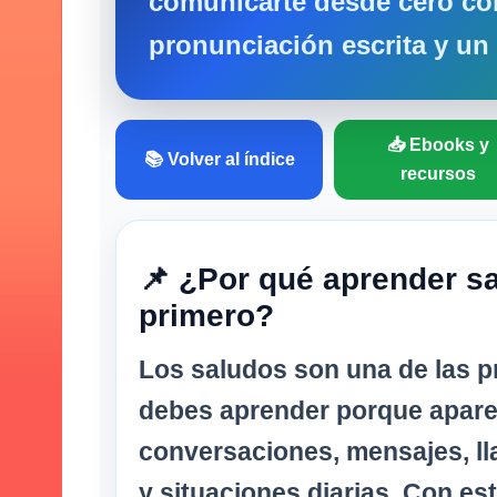
comunicarte desde cero co
pronunciación escrita y un t
📥 Ebooks y
📚 Volver al índice
recursos
📌 ¿Por qué aprender sa
primero?
Los saludos son una de las p
debes aprender porque apar
conversaciones, mensajes, ll
y situaciones diarias. Con es