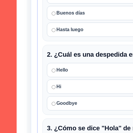
Buenos días
Hasta luego
2. ¿Cuál es una despedida e
Hello
Hi
Goodbye
3. ¿Cómo se dice "Hola" de