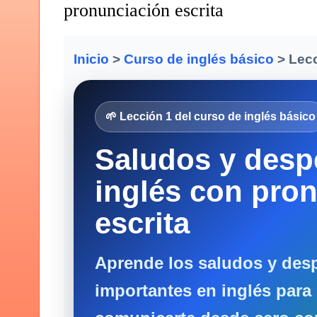
pronunciación escrita
Inicio
>
Curso de inglés básico
> Lecc
🌱 Lección 1 del curso de inglés básico
Saludos y desp
inglés con pro
escrita
Aprende los saludos y des
importantes en inglés para