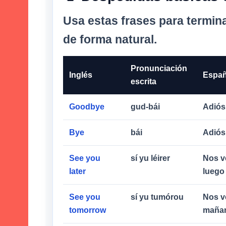
Usa estas frases para termin
de forma natural.
Pronunciación
Inglés
Españ
escrita
Goodbye
gud-bái
Adiós
Bye
bái
Adiós
See you
sí yu léirer
Nos 
later
luego
See you
sí yu tumórou
Nos 
tomorrow
maña