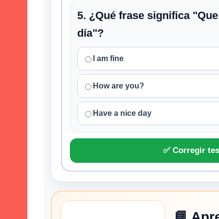
5. ¿Qué frase significa "Qu
día"?
I am fine
How are you?
Have a nice day
✅ Corregir tes
📘 Apr