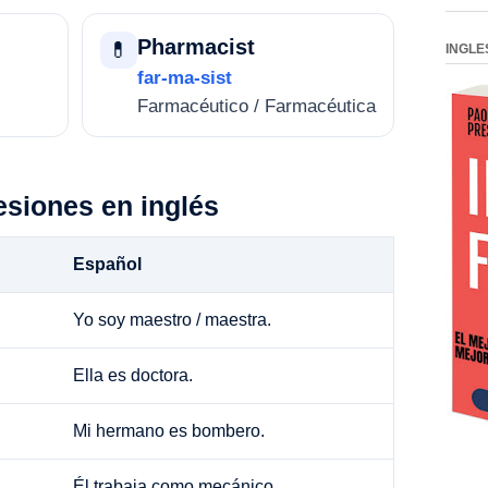
Pharmacist
💊
INGLE
far-ma-sist
Farmacéutico / Farmacéutica
esiones en inglés
Español
Yo soy maestro / maestra.
Ella es doctora.
Mi hermano es bombero.
Él trabaja como mecánico.