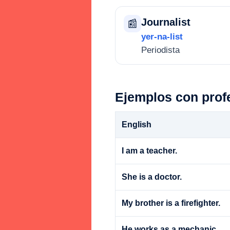
Journalist
📰
yer-na-list
Periodista
Ejemplos con prof
English
I am a teacher.
She is a doctor.
My brother is a firefighter.
He works as a mechanic.