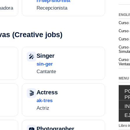
ri-sep-sho-nist
madora
Recepcionista
ENGLI
Curso 
Curso 
vas (Creative jobs)
Curso 
Curso 
Simula
Singer
🎤
Curso 
sin-ger
Ventas
Cantante
MENU
P
Actress
🎬
P
ak-tres
I
Actriz
E
Libro i
Photographer
📷