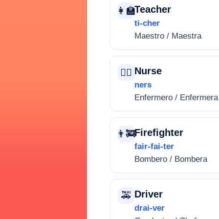
Teacher
👩‍🏫
ti-cher
Maestro / Maestra
Nurse
👩‍⚕️
ners
Enfermero / Enfermera
Firefighter
👨‍🚒
fair-fai-ter
Bombero / Bombera
Driver
🚕
drai-ver