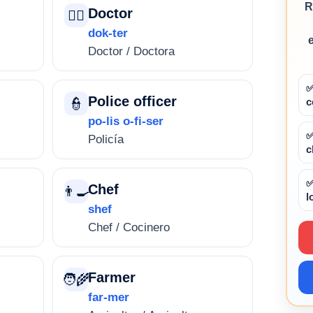
R
Doctor
👨‍⚕️
dok-ter
Doctor / Doctora
✅
Police officer
👮
c
po-lis o-fi-ser
✅
Policía
c
✅
Chef
👨‍🍳
l
shef
Chef / Cocinero
Farmer
🧑‍🌾
far-mer