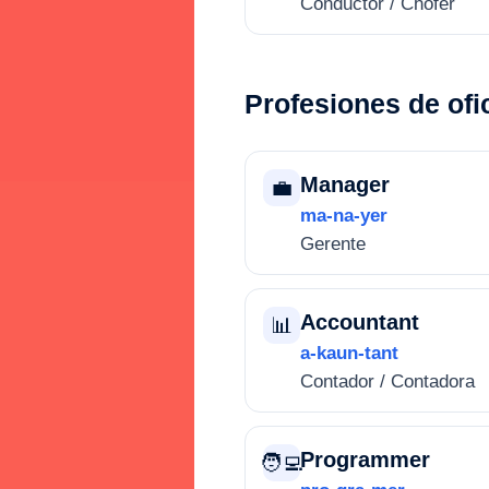
Conductor / Chofer
Profesiones de ofic
Manager
💼
ma-na-yer
Gerente
Accountant
📊
a-kaun-tant
Contador / Contadora
Programmer
🧑‍💻