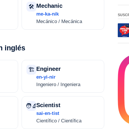
Mechanic
🛠️
me-ka-nik
SUSCR
Mecánico / Mecánica
n inglés
Engineer
🏗️
en-yi-nir
Ingeniero / Ingeniera
Scientist
🧑‍🔬
sai-en-tist
Científico / Científica