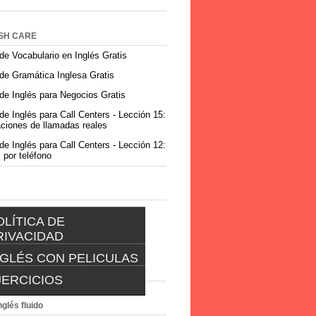
SH CARE
de Vocabulario en Inglés Gratis
de Gramática Inglesa Gratis
de Inglés para Negocios Gratis
de Inglés para Call Centers - Lección 15:
ciones de llamadas reales
de Inglés para Call Centers - Lección 12:
 por teléfono
OLÍTICA DE
RIVACIDAD
NGLÉS CON PELICULAS
POLÍTICA DE
PRIVACIDAD
JERCICIOS
INGLES CON PELICULAS
EJERCICIOS
nglés fluido