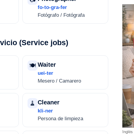
fo-to-gra-fer
Fotógrafo / Fotógrafa
vicio (Service jobs)
Waiter
🍽️
uei-ter
Mesero / Camarero
Cleaner
🧹
kli-ner
Persona de limpieza
Inglés 