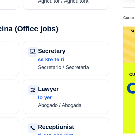
Agricultor / Agricultora
Curso 
ina (Office jobs)
Secretary
💻
se-kre-te-ri
Secretario / Secretaria
Lawyer
⚖️
lo-yer
Abogado / Abogada
Receptionist
📞