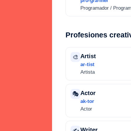
pro-gra-mer
Programador / Progra
Profesiones creati
Artist
🎨
ar-tist
Artista
Actor
🎭
ak-tor
Actor
Writer
✍️