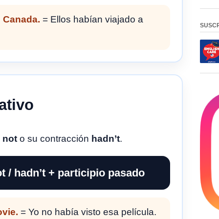
o Canada.
= Ellos habían viajado a
SUSCR
ativo
 not
o su contracción
hadn’t
.
t / hadn’t + participio pasado
ovie.
= Yo no había visto esa película.