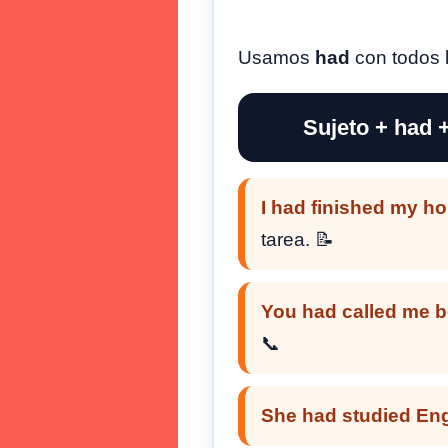
Usamos
had
con todos 
Sujeto + had 
I had finished my h
tarea. 📝
You had called me b
📞
She had studied Eng