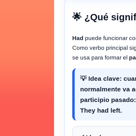
🌟 ¿Qué signi
Had
puede funcionar com
Como verbo principal si
se usa para formar el
pa
💡 Idea clave: cu
normalmente va a
participio pasado
They had left
.