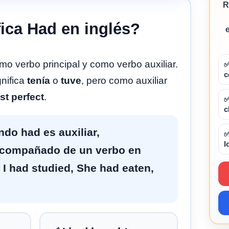
R
fica Had en inglés?
o verbo principal y como verbo auxiliar.
✅
c
gnifica
tenía
o
tuve
, pero como auxiliar
st perfect
.
✅
c
ando
had
es auxiliar,
✅
l
compañado de un verbo en
:
I had studied
,
She had eaten
,