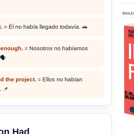
INGLE
.
= Él no había llegado todavía. 🚗
 enough.
= Nosotros no habíamos
🗣️
d the project.
= Ellos no habían
. 📌
con Had