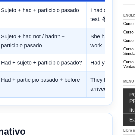
Sujeto + had + participio pasado
I had studied befo
ENGLI
test. 📚
Curso 
Curso 
Sujeto + had not / hadn’t +
She hadn’t finishe
Curso 
participio pasado
work. 📝
Curso 
Simula
Had + sujeto + participio pasado?
Had you eaten? 🍽
Curso 
Ventas
Had + participio pasado + before
They had left befor
MENU
arrived. 🚪
P
P
I
E
mativo
Libro i