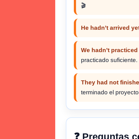
🎬
He hadn’t arrived yet
We hadn’t practiced
practicado suficiente. 
They had not finishe
terminado el proyecto
❓ Preguntas 