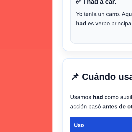
✅ I had a car.
Yo tenía un carro. Aqu
had
es verbo principal
📌 Cuándo us
Usamos
had
como auxil
acción pasó
antes de o
Uso