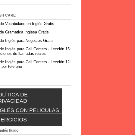
re the
SH CARE
de Vocabulario en Inglés Gratis
de Gramática Inglesa Gratis
d the
de Inglés para Negocios Gratis
de Inglés para Call Centers - Lección 15:
ciones de llamadas reales
️
de Inglés para Call Centers - Lección 12:
 por teléfono
e I
OLÍTICA DE
RIVACIDAD
NGLÉS CON PELICULAS
POLÍTICA DE
PRIVACIDAD
JERCICIOS
INGLES CON PELICULAS
EJERCICIOS
nglés fluido