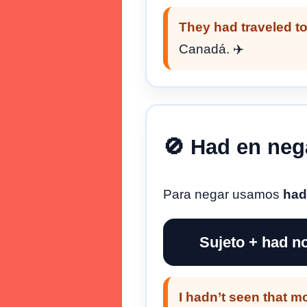
They had traveled t
Canadá. ✈️
🚫 Had en neg
Para negar usamos
had
Sujeto + had no
I hadn’t seen that m