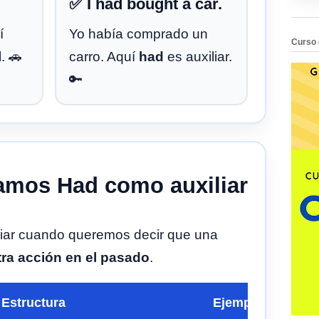
✅ I had bought a car.
í
Yo había comprado un
Curso 
. 🚗
carro. Aquí
had
es auxiliar.
🔑
amos Had como auxiliar
iar cuando queremos decir que una
tra acción en el pasado
.
Estructura
Ejemplo