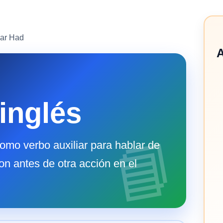
iar Had
A
inglés
omo verbo auxiliar para hablar de
on antes de otra acción en el