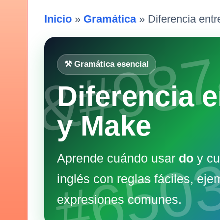
Inicio
»
Gramática
» Diferencia ent
⚒️ Gramática esencial
Diferencia 
y Make
Aprende cuándo usar
do
y cu
inglés con reglas fáciles, eje
expresiones comunes.