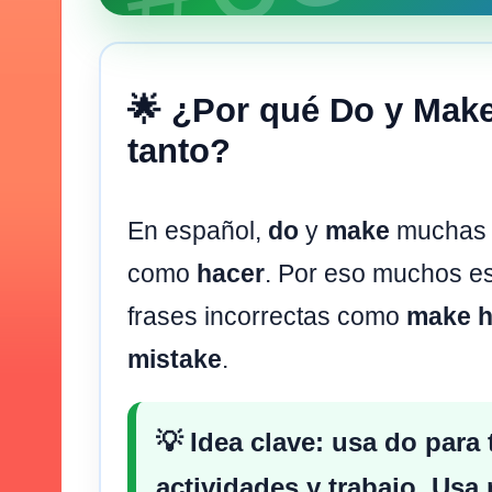
🌟 ¿Por qué Do y Mak
tanto?
En español,
do
y
make
muchas 
como
hacer
. Por eso muchos es
frases incorrectas como
make 
mistake
.
💡 Idea clave: usa
do
para 
actividades y trabajo. Usa