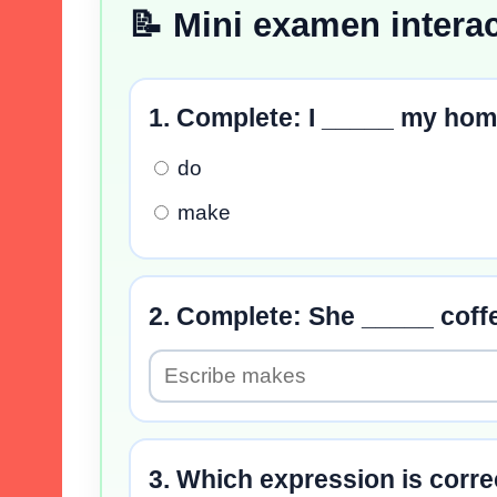
📝 Mini examen interac
1. Complete: I _____ my hom
do
make
2. Complete: She _____ coff
3. Which expression is corre