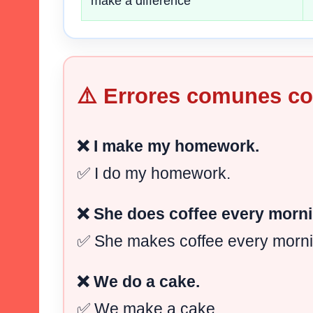
make a difference
⚠️ Errores comunes c
❌ I make my homework.
✅ I do my homework.
❌ She does coffee every morni
✅ She makes coffee every morni
❌ We do a cake.
✅ We make a cake.