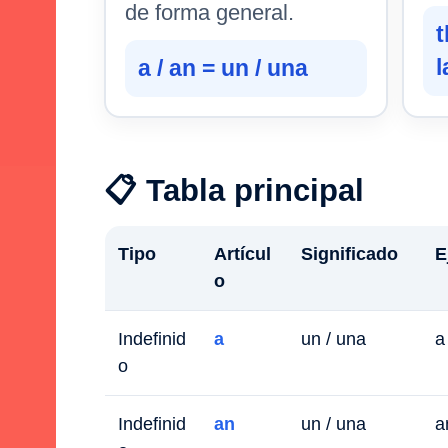
de forma general.
t
l
a / an = un / una
📋 Tabla principal
Tipo
Artícul
Significado
E
o
Indefinid
a
un / una
a
o
Indefinid
an
un / una
a