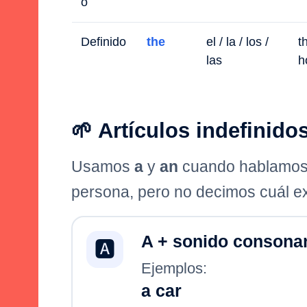
o
Definido
the
el / la / los /
t
las
h
🌱 Artículos indefinido
Usamos
a
y
an
cuando hablamos 
persona, pero no decimos cuál e
A + sonido consona
🅰️
Ejemplos:
a car