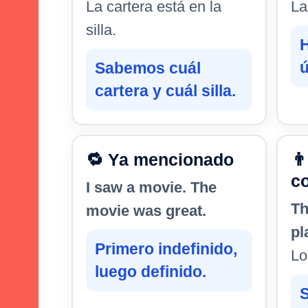
La cartera está en la
La
silla.
ú
Sabemos cuál
cartera y cuál silla.
🔁 Ya mencionado
👨
c
I saw a movie. The
Th
movie was great.
pl
Primero indefinido,
Lo
luego definido.