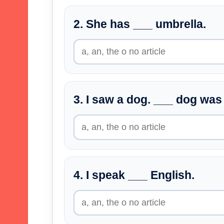
2. She has ___ umbrella.
3. I saw a dog. ___ dog was
4. I speak ___ English.