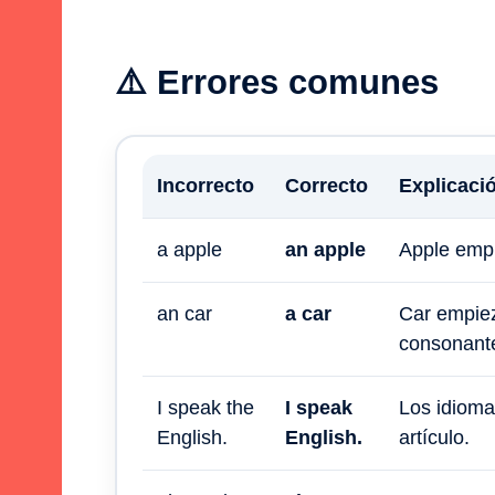
⚠️ Errores comunes
Incorrecto
Correcto
Explicaci
a apple
an apple
Apple empi
an car
a car
Car empie
consonant
I speak the
I speak
Los idioma
English.
English.
artículo.