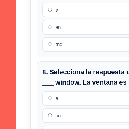
a
an
the
8. Selecciona la respuesta 
___ window. La ventana es 
a
an