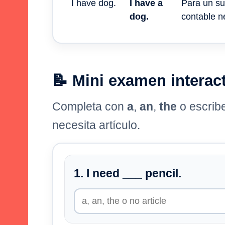
I have dog.
I have a
Para un su
dog.
contable n
📝 Mini examen interac
Completa con
a
,
an
,
the
o escrib
necesita artículo.
1. I need ___ pencil.