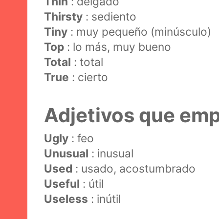
Thin
: delgado
Thirsty
: sediento
Tiny
: muy pequeño (minúsculo)
Top
: lo más, muy bueno
Total
: total
True
: cierto
Adjetivos que emp
Ugly
: feo
Unusual
: inusual
Used
: usado, acostumbrado
Useful
: útil
Useless
: inútil