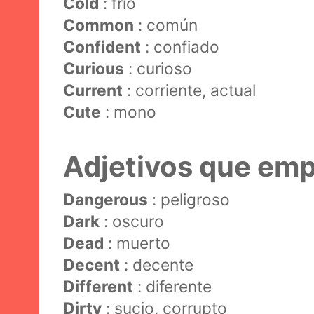
Cold
: frío
Common
: común
Confident
: confiado
Curious
: curioso
Current
: corriente, actual
Cute
: mono
Adjetivos que emp
Dangerous
: peligroso
Dark
: oscuro
Dead
: muerto
Decent
: decente
Different
: diferente
Dirty
: sucio, corrupto