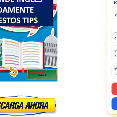
R
✅
c
✅
c
✅
l