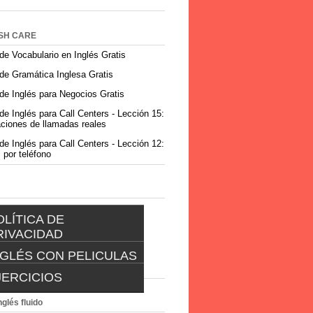
SH CARE
de Vocabulario en Inglés Gratis
de Gramática Inglesa Gratis
de Inglés para Negocios Gratis
de Inglés para Call Centers - Lección 15:
ciones de llamadas reales
de Inglés para Call Centers - Lección 12:
 por teléfono
OLÍTICA DE
RIVACIDAD
NGLÉS CON PELICULAS
POLÍTICA DE
PRIVACIDAD
JERCICIOS
INGLES CON PELICULAS
EJERCICIOS
nglés fluido